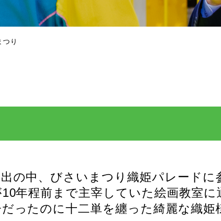
まつり
人出の中、びさいまつり織姫パレードに
10年程前まで主宰していた絵画教室に
子だったのに十二単を纏った綺麗な織姫