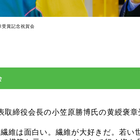
章受賞記念祝賀会
会
代表取締役会長の小笠原勝博氏の黄綬褒
、繊維は面白い。繊維が大好きだ。若い